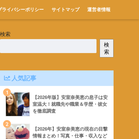
プライバシーポリシー
サイトマップ
運営者情報
検索
検
索
人気記事
1
【2026年版】安室奈美恵の息子は安
室温大！就職先や職業＆学歴・彼女
を徹底調査
2
【2026年】安室奈美恵の現在の目撃
情報まとめ！写真・仕事・収入など