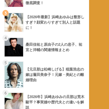
徹底調査！
3
【2026年最新】浜崎あゆみは整形し
すぎ？顔変わりすぎて別人と話題
に！
4
桑田佳祐と原由子の2人の息子、祐
宜と洋輔の関連情報まとめ
5
【元旦那は松崎しげる】稲葉浩志の
嫁は蓬田美奈子！元嫁・美紀との離
婚理由
6
【2026年】浜崎あゆみの旦那は荒木
駿平？事実婚や歴代夫との違いを解
説