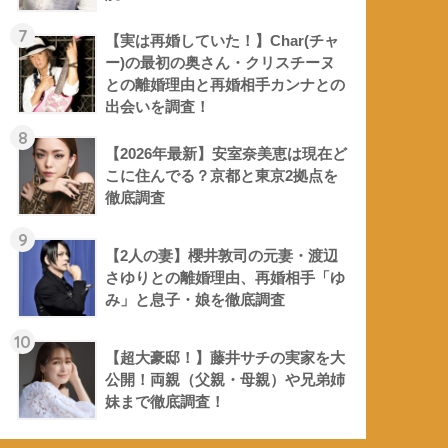
7
【実は再婚していた！】Char(チャ
ー)の最初の奥さん・クリスチーヌ
との離婚理由と再婚相手カンナとの
出会いを調査！
8
【2026年最新】安室奈美恵は現在ど
こに住んでる？京都と東京2拠点を
徹底調査
9
【2人の妻】櫻井敦司の元妻・渡辺
さゆりとの離婚理由、再婚相手「ゆ
み」と息子・娘を徹底調査
10
【超大豪邸！】藤井サチの実家を大
公開！両親（父親・母親）や兄弟姉
妹まで徹底調査！