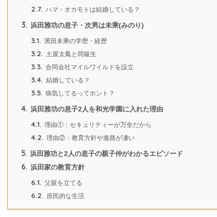
2.7.
ハマ・オカモトは結婚している？
3.
浜田雅功の息子・次男は未乘(みのり)
3.1.
濱田未乘の学歴・経歴
3.2.
土屋太鳳と同級生
3.3.
合同会社マイルワイルドを設立
3.4.
結婚している？
3.5.
病気してるってホント？
4.
浜田雅功の息子2人を和光学園に入れた理由
4.1.
理由①：セキュリティーが万全だから
4.2.
理由②：教育方針や進路が凄い
5.
浜田雅功と2人の息子の親子仲がわかるエピソード
6.
浜田家の教育方針
6.1.
父親を立てる
6.2.
庶民的な生活