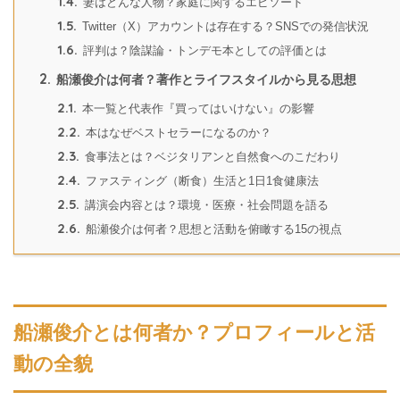
1.4.
妻はどんな人物？家庭に関するエピソード
1.5.
Twitter（X）アカウントは存在する？SNSでの発信状況
1.6.
評判は？陰謀論・トンデモ本としての評価とは
2.
船瀬俊介は何者？著作とライフスタイルから見る思想
2.1.
本一覧と代表作『買ってはいけない』の影響
2.2.
本はなぜベストセラーになるのか？
2.3.
食事法とは？ベジタリアンと自然食へのこだわり
2.4.
ファスティング（断食）生活と1日1食健康法
2.5.
講演会内容とは？環境・医療・社会問題を語る
2.6.
船瀬俊介は何者？思想と活動を俯瞰する15の視点
船瀬俊介とは何者か？プロフィールと活
動の全貌