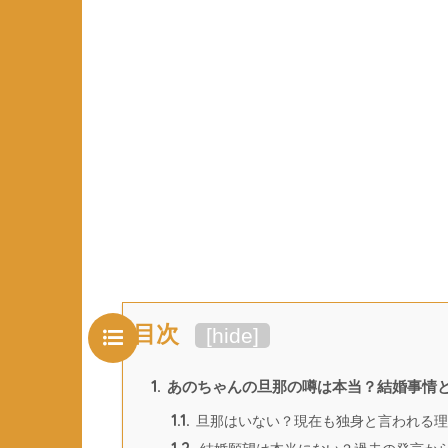
目次
[
hide
]
1.
あのちゃんの旦那の噂は本当？結婚事情
1.1.
旦那はいない？現在も独身と言われる理
1.2.