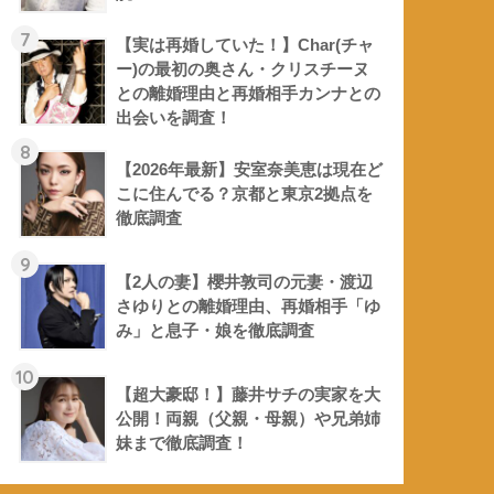
7
【実は再婚していた！】Char(チャ
ー)の最初の奥さん・クリスチーヌ
との離婚理由と再婚相手カンナとの
出会いを調査！
8
【2026年最新】安室奈美恵は現在ど
こに住んでる？京都と東京2拠点を
徹底調査
9
【2人の妻】櫻井敦司の元妻・渡辺
さゆりとの離婚理由、再婚相手「ゆ
み」と息子・娘を徹底調査
10
【超大豪邸！】藤井サチの実家を大
公開！両親（父親・母親）や兄弟姉
妹まで徹底調査！