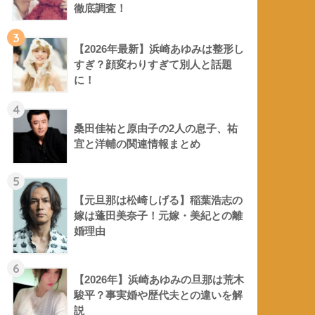
徹底調査！
3
【2026年最新】浜崎あゆみは整形し
すぎ？顔変わりすぎて別人と話題
に！
4
桑田佳祐と原由子の2人の息子、祐
宜と洋輔の関連情報まとめ
5
【元旦那は松崎しげる】稲葉浩志の
嫁は蓬田美奈子！元嫁・美紀との離
婚理由
6
【2026年】浜崎あゆみの旦那は荒木
駿平？事実婚や歴代夫との違いを解
説