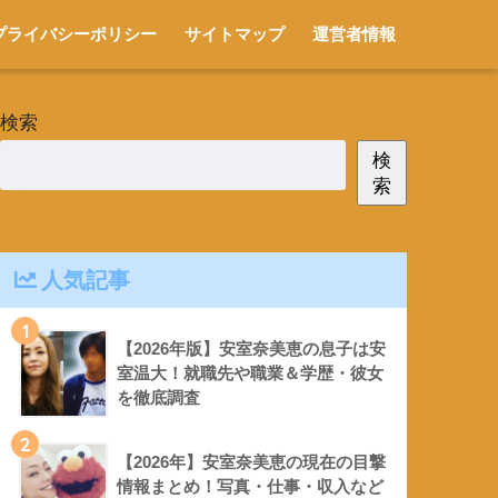
プライバシーポリシー
サイトマップ
運営者情報
検索
検
索
人気記事
1
【2026年版】安室奈美恵の息子は安
室温大！就職先や職業＆学歴・彼女
を徹底調査
2
【2026年】安室奈美恵の現在の目撃
情報まとめ！写真・仕事・収入など