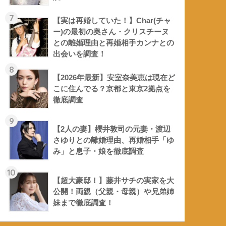
7
【実は再婚していた！】Char(チャ
ー)の最初の奥さん・クリスチーヌ
との離婚理由と再婚相手カンナとの
出会いを調査！
8
【2026年最新】安室奈美恵は現在ど
こに住んでる？京都と東京2拠点を
徹底調査
9
【2人の妻】櫻井敦司の元妻・渡辺
さゆりとの離婚理由、再婚相手「ゆ
み」と息子・娘を徹底調査
10
【超大豪邸！】藤井サチの実家を大
公開！両親（父親・母親）や兄弟姉
妹まで徹底調査！