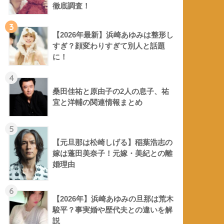
徹底調査！
3
【2026年最新】浜崎あゆみは整形し
すぎ？顔変わりすぎて別人と話題
に！
4
桑田佳祐と原由子の2人の息子、祐
宜と洋輔の関連情報まとめ
5
【元旦那は松崎しげる】稲葉浩志の
嫁は蓬田美奈子！元嫁・美紀との離
婚理由
6
【2026年】浜崎あゆみの旦那は荒木
駿平？事実婚や歴代夫との違いを解
説