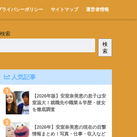
プライバシーポリシー
サイトマップ
運営者情報
検索
検
索
人気記事
1
【2026年版】安室奈美恵の息子は安
室温大！就職先や職業＆学歴・彼女
を徹底調査
2
【2026年】安室奈美恵の現在の目撃
情報まとめ！写真・仕事・収入など