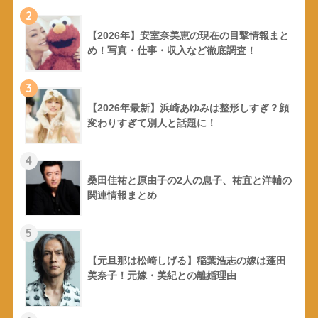
2
【2026年】安室奈美恵の現在の目撃情報まと
め！写真・仕事・収入など徹底調査！
3
【2026年最新】浜崎あゆみは整形しすぎ？顔
変わりすぎて別人と話題に！
4
桑田佳祐と原由子の2人の息子、祐宜と洋輔の
関連情報まとめ
5
【元旦那は松崎しげる】稲葉浩志の嫁は蓬田
美奈子！元嫁・美紀との離婚理由