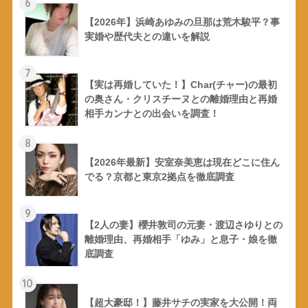
6
【2026年】浜崎あゆみの旦那は荒木駿平？事
実婚や歴代夫との違いを解説
7
【実は再婚していた！】Char(チャー)の最初
の奥さん・クリスチーヌとの離婚理由と再婚
相手カンナとの出会いを調査！
8
【2026年最新】安室奈美恵は現在どこに住ん
でる？京都と東京2拠点を徹底調査
9
【2人の妻】櫻井敦司の元妻・渡辺さゆりとの
離婚理由、再婚相手「ゆみ」と息子・娘を徹
底調査
10
【超大豪邸！】藤井サチの実家を大公開！両