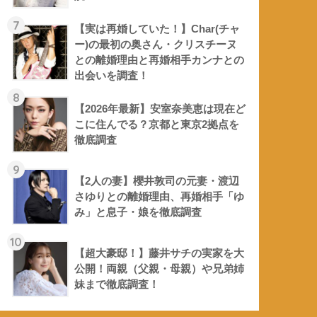
7
【実は再婚していた！】Char(チャ
ー)の最初の奥さん・クリスチーヌ
との離婚理由と再婚相手カンナとの
出会いを調査！
8
【2026年最新】安室奈美恵は現在ど
こに住んでる？京都と東京2拠点を
徹底調査
9
【2人の妻】櫻井敦司の元妻・渡辺
さゆりとの離婚理由、再婚相手「ゆ
み」と息子・娘を徹底調査
10
【超大豪邸！】藤井サチの実家を大
公開！両親（父親・母親）や兄弟姉
妹まで徹底調査！