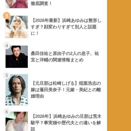
徹底調査！
3
【2026年最新】浜崎あゆみは整形し
すぎ？顔変わりすぎて別人と話題
に！
4
桑田佳祐と原由子の2人の息子、祐
宜と洋輔の関連情報まとめ
5
【元旦那は松崎しげる】稲葉浩志の
嫁は蓬田美奈子！元嫁・美紀との離
婚理由
6
【2026年】浜崎あゆみの旦那は荒木
駿平？事実婚や歴代夫との違いを解
説