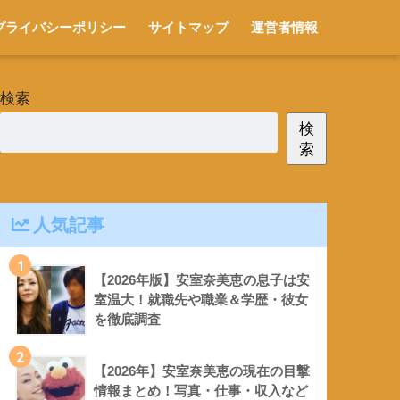
プライバシーポリシー
サイトマップ
運営者情報
検索
検
索
人気記事
1
【2026年版】安室奈美恵の息子は安
室温大！就職先や職業＆学歴・彼女
を徹底調査
2
【2026年】安室奈美恵の現在の目撃
情報まとめ！写真・仕事・収入など